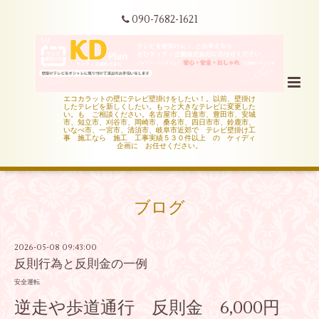
090-7682-1621
エコカラットの壁にテレビ壁掛けをしたい！。以前、壁掛け
したテレビを新しくしたい。もっと大きなテレビに変更した
い。も ご相談ください。名古屋市、日進市、豊田市、安城
市、知立市、刈谷市、岡崎市、桑名市、四日市市、鈴鹿市、
いなべ市、一宮市、清須市、岐阜市近郊で テレビ壁掛け工
事 施工なら 施工 工事実績５３０件以上 の ケィディ
企画に お任せください。
ブログ
2026-05-08 09:43:00
反則行為と反則金の一例
安全運転
逆走や歩道通行 反則金 6,000円