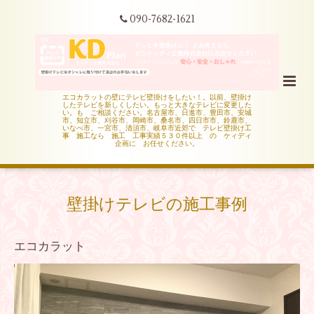
090-7682-1621
エコカラットの壁にテレビ壁掛けをしたい！。以前、壁掛け
したテレビを新しくしたい。もっと大きなテレビに変更した
い。も ご相談ください。名古屋市、日進市、豊田市、安城
市、知立市、刈谷市、岡崎市、桑名市、四日市市、鈴鹿市、
いなべ市、一宮市、清須市、岐阜市近郊で テレビ壁掛け工
事 施工なら 施工 工事実績５３０件以上 の ケィディ
企画に お任せください。
壁掛けテレビの施工事例
エコカラット