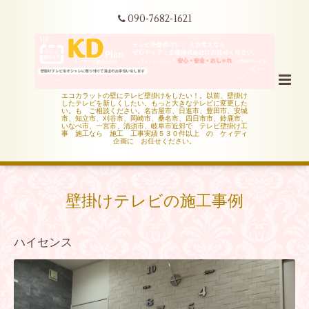
090-7682-1621
エコカラットの壁にテレビ壁掛けをしたい！。以前、壁掛け
したテレビを新しくしたい。もっと大きなテレビに変更した
い。も ご相談ください。名古屋市、日進市、豊田市、安城
市、知立市、刈谷市、岡崎市、桑名市、四日市市、鈴鹿市、
いなべ市、一宮市、清須市、岐阜市近郊で テレビ壁掛け工
事 施工なら 施工 工事実績５３０件以上 の ケィディ
企画に お任せください。
壁掛けテレビの施工事例
ハイセンス