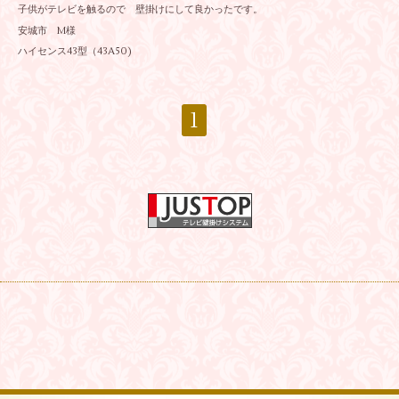
子供がテレビを触るので 壁掛けにして良かったです。
安城市 M様
ハイセンス43型（43A50)
1