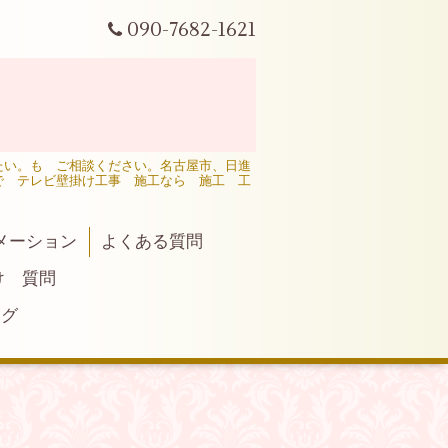
090-7682-1621
たい。も ご相談ください。名古屋市、日進
で テレビ壁掛け工事 施工なら 施工 工
メーション
よくある質問
け 質問
ログ