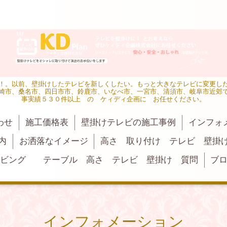
！。以前、壁掛けしたテレビを新しくしたい。もっと大きなテレビに変更し
崎市、桑名市、四日市市、鈴鹿市、いなべ市、一宮市、清須市、岐阜市近郊
事実績５３０件以上 の ケィディ企画に お任せください。
わせ
施工価格表
壁掛けテレビの施工事例
インフォ
内
お洒落なイメージ
高さ 取り付け テレビ 壁掛
リビング テーブル 高さ テレビ 壁掛け 質問
ブ
インフォメーション