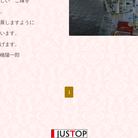
しい ご縁を
。
展しますように
います。
げます。
橋陽一郎
1