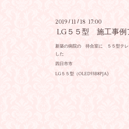
2019
11
18 17:00
/
/
LG５５型 施工事
新築の病院の 待合室に ５５型テレ
した
四日市市
LG５５型（OLED55B8PJA)