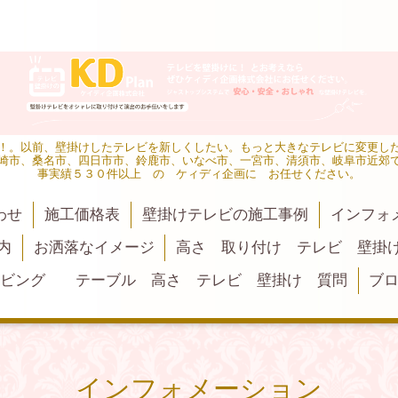
！。以前、壁掛けしたテレビを新しくしたい。もっと大きなテレビに変更し
崎市、桑名市、四日市市、鈴鹿市、いなべ市、一宮市、清須市、岐阜市近郊
事実績５３０件以上 の ケィディ企画に お任せください。
わせ
施工価格表
壁掛けテレビの施工事例
インフォ
内
お洒落なイメージ
高さ 取り付け テレビ 壁掛
リビング テーブル 高さ テレビ 壁掛け 質問
ブ
インフォメーション