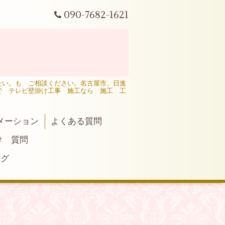
090-7682-1621
たい。も ご相談ください。名古屋市、日進
で テレビ壁掛け工事 施工なら 施工 工
メーション
よくある質問
け 質問
ログ