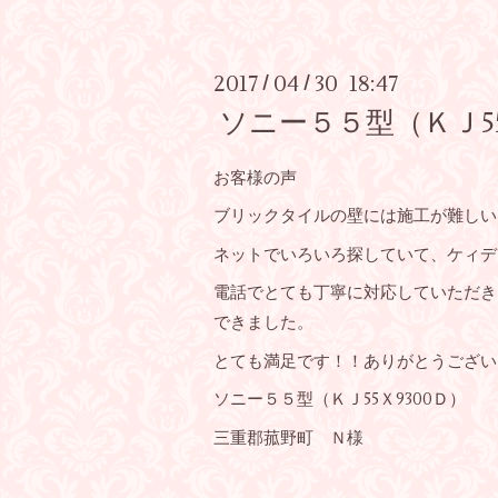
2017
04
30 18:47
/
/
ソニー５５型（ＫＪ5
お客様の声
ブリックタイルの壁には施工が難しい
ネットでいろいろ探していて、ケィデ
電話でとても丁寧に対応していただき
できました。
とても満足です！！ありがとうござい
ソニー５５型（ＫＪ55Ｘ9300Ｄ）
三重郡菰野町 Ｎ様