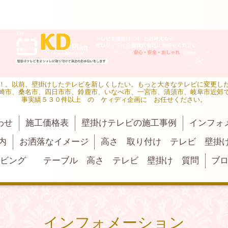
！。以前、壁掛けしたテレビを新しくしたい。もっと大きなテレビに変更し
崎市、桑名市、四日市市、鈴鹿市、いなべ市、一宮市、清須市、岐阜市近郊
事実績５３０件以上 の ケィディ企画に お任せください。
わせ
施工価格表
壁掛けテレビの施工事例
インフォ
内
お洒落なイメージ
高さ 取り付け テレビ 壁掛
リビング テーブル 高さ テレビ 壁掛け 質問
ブ
インフォメーション