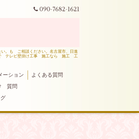
090-7682-1621
たい。も ご相談ください。名古屋市、日進
で テレビ壁掛け工事 施工なら 施工 工
メーション
よくある質問
け 質問
ログ