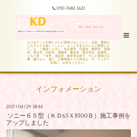
090-7682-1621
エコカラットの壁にテレビ壁掛けをしたい！。以前、壁掛け
したテレビを新しくしたい。もっと大きなテレビに変更した
い。も ご相談ください。名古屋市、日進市、豊田市、安城
市、知立市、刈谷市、岡崎市、桑名市、四日市市、鈴鹿市、
いなべ市、一宮市、清須市、岐阜市近郊で テレビ壁掛け工
事 施工なら 施工 工事実績５３０件以上 の ケィディ
企画に お任せください。
インフォメーション
2017
04
29 18:44
/
/
ソニー６５型（ＫＤ65Ｘ8500Ｂ）施工事例を
アップしました