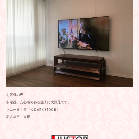
お客様の声
安定感、安心感のある施工に大満足です。
ソニー６４型（ＫＤ65Ｘ8500Ｂ）
名古屋市 Ａ様