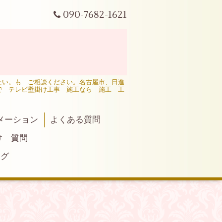
090-7682-1621
たい。も ご相談ください。名古屋市、日進
で テレビ壁掛け工事 施工なら 施工 工
メーション
よくある質問
け 質問
ログ