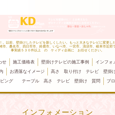
！。以前、壁掛けしたテレビを新しくしたい。もっと大きなテレビに変更し
崎市、桑名市、四日市市、鈴鹿市、いなべ市、一宮市、清須市、岐阜市近郊
事実績５３０件以上 の ケィディ企画に お任せください。
わせ
施工価格表
壁掛けテレビの施工事例
インフォ
内
お洒落なイメージ
高さ 取り付け テレビ 壁掛
リビング テーブル 高さ テレビ 壁掛け 質問
ブ
インフォメーション