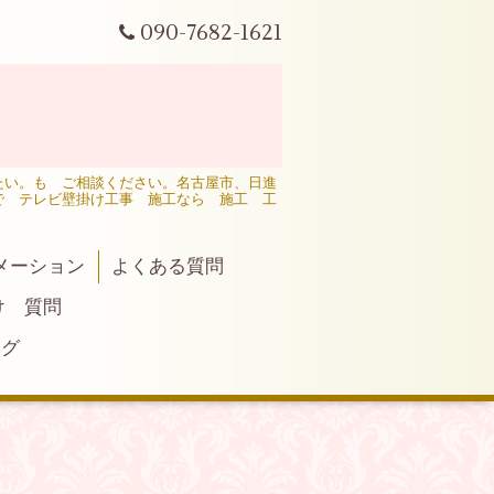
090-7682-1621
たい。も ご相談ください。名古屋市、日進
で テレビ壁掛け工事 施工なら 施工 工
メーション
よくある質問
け 質問
ログ