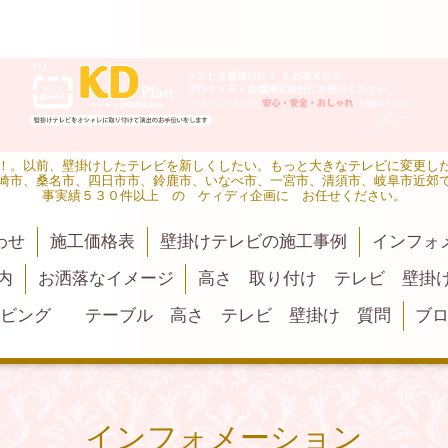
！。以前、壁掛けしたテレビを新しくしたい。もっと大きなテレビに変更し
崎市、桑名市、四日市市、鈴鹿市、いなべ市、一宮市、清須市、岐阜市近郊
事実績５３０件以上 の ケィディ企画に お任せください。
わせ
施工価格表
壁掛けテレビの施工事例
インフォ
内
お洒落なイメージ
高さ 取り付け テレビ 壁掛
リビング テーブル 高さ テレビ 壁掛け 質問
ブ
インフォメーション