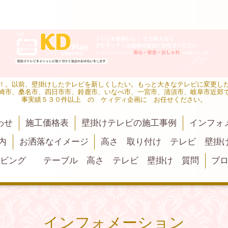
！。以前、壁掛けしたテレビを新しくしたい。もっと大きなテレビに変更し
崎市、桑名市、四日市市、鈴鹿市、いなべ市、一宮市、清須市、岐阜市近郊
事実績５３０件以上 の ケィディ企画に お任せください。
わせ
施工価格表
壁掛けテレビの施工事例
インフォ
内
お洒落なイメージ
高さ 取り付け テレビ 壁掛
リビング テーブル 高さ テレビ 壁掛け 質問
ブ
インフォメーション