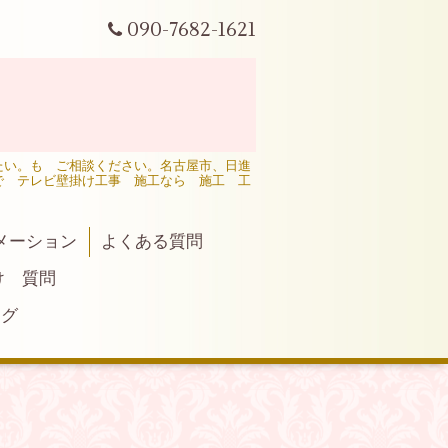
090-7682-1621
たい。も ご相談ください。名古屋市、日進
で テレビ壁掛け工事 施工なら 施工 工
メーション
よくある質問
け 質問
ログ