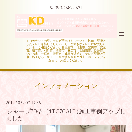
090-7682-1621
エコカラットの壁にテレビ壁掛けをしたい！。以前、壁掛け
したテレビを新しくしたい。もっと大きなテレビに変更した
い。も ご相談ください。名古屋市、日進市、豊田市、安城
市、知立市、刈谷市、岡崎市、桑名市、四日市市、鈴鹿市、
いなべ市、一宮市、清須市、岐阜市近郊で テレビ壁掛け工
事 施工なら 施工 工事実績５３０件以上 の ケィディ
企画に お任せください。
インフォメーション
2019
05
07 17:36
/
/
シャープ70型（4TC70AU1)施工事例アップし
ました