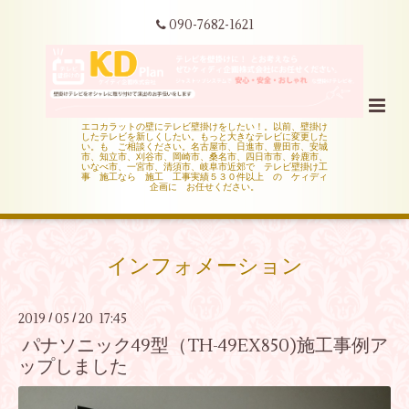
090-7682-1621
エコカラットの壁にテレビ壁掛けをしたい！。以前、壁掛け
したテレビを新しくしたい。もっと大きなテレビに変更した
い。も ご相談ください。名古屋市、日進市、豊田市、安城
市、知立市、刈谷市、岡崎市、桑名市、四日市市、鈴鹿市、
いなべ市、一宮市、清須市、岐阜市近郊で テレビ壁掛け工
事 施工なら 施工 工事実績５３０件以上 の ケィディ
企画に お任せください。
インフォメーション
2019
05
20 17:45
/
/
パナソニック49型（TH-49EX850)施工事例ア
ップしました