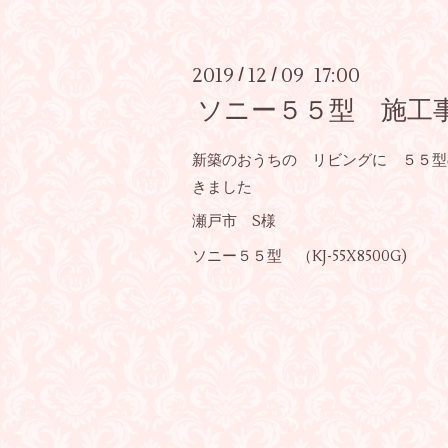
2019
12
09 17:00
/
/
ソニー５５型 施工
新築のおうちの リビングに ５５型
きました
瀬戸市 S様
ソニー５５型 （KJ-55X8500G)