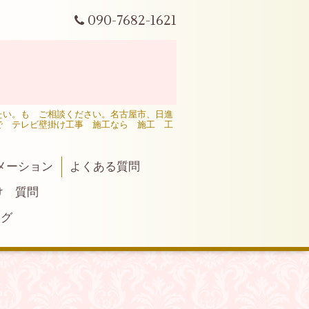
090-7682-1621
たい。も ご相談ください。名古屋市、日進
で テレビ壁掛け工事 施工なら 施工 工
メーション
よくある質問
け 質問
ログ