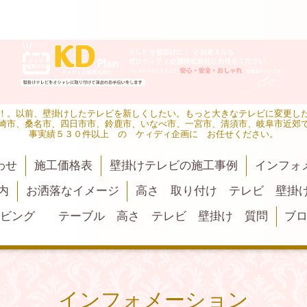
！。以前、壁掛けしたテレビを新しくしたい。もっと大きなテレビに変更し
崎市、桑名市、四日市市、鈴鹿市、いなべ市、一宮市、清須市、岐阜市近郊
事実績５３０件以上 の ケィディ企画に お任せください。
わせ
施工価格表
壁掛けテレビの施工事例
インフォ
内
お洒落なイメージ
高さ 取り付け テレビ 壁掛
リビング テーブル 高さ テレビ 壁掛け 質問
ブ
インフォメーション