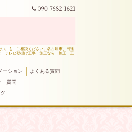
090-7682-1621
たい。も ご相談ください。名古屋市、日進
で テレビ壁掛け工事 施工なら 施工 工
メーション
よくある質問
け 質問
ログ