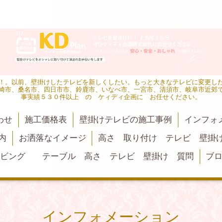
！。以前、壁掛けしたテレビを新しくしたい。もっと大きなテレビに変更し
崎市、桑名市、四日市市、鈴鹿市、いなべ市、一宮市、清須市、岐阜市近郊
事実績５３０件以上 の ケィディ企画に お任せください。
わせ
施工価格表
壁掛けテレビの施工事例
インフォ
内
お洒落なイメージ
高さ 取り付け テレビ 壁掛
リビング テーブル 高さ テレビ 壁掛け 質問
ブ
インフォメーション