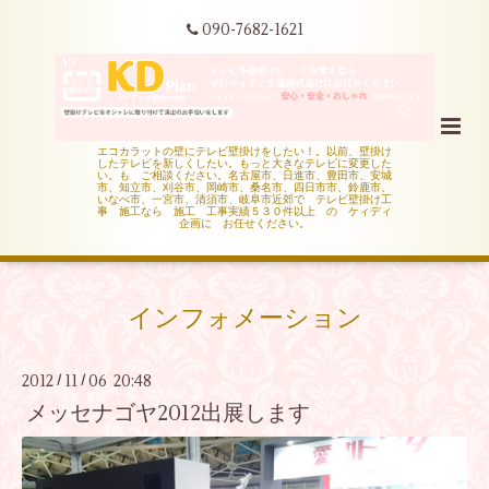
090-7682-1621
エコカラットの壁にテレビ壁掛けをしたい！。以前、壁掛け
したテレビを新しくしたい。もっと大きなテレビに変更した
い。も ご相談ください。名古屋市、日進市、豊田市、安城
市、知立市、刈谷市、岡崎市、桑名市、四日市市、鈴鹿市、
いなべ市、一宮市、清須市、岐阜市近郊で テレビ壁掛け工
事 施工なら 施工 工事実績５３０件以上 の ケィディ
企画に お任せください。
インフォメーション
2012
11
06 20:48
/
/
メッセナゴヤ2012出展します