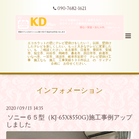
090-7682-1621
エコカラットの壁にテレビ壁掛けをしたい！。以前、壁掛け
したテレビを新しくしたい。もっと大きなテレビに変更した
い。も ご相談ください。名古屋市、日進市、豊田市、安城
市、知立市、刈谷市、岡崎市、桑名市、四日市市、鈴鹿市、
いなべ市、一宮市、清須市、岐阜市近郊で テレビ壁掛け工
事 施工なら 施工 工事実績５３０件以上 の ケィディ
企画に お任せください。
インフォメーション
2020
09
13 14:35
/
/
ソニー６５型（KJ-65X8550G)施工事例アップ
しました